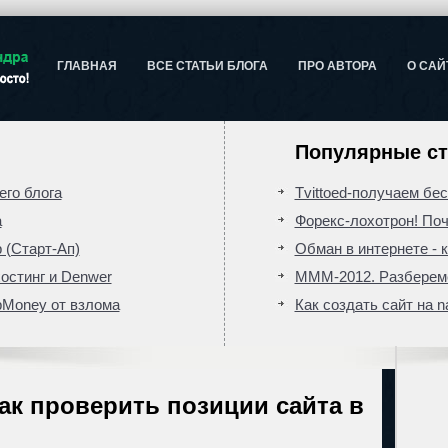
ГЛАВНАЯ
ВСЕ СТАТЬИ БЛОГА
ПРО АВТОРА
О САЙ
Популярные ст
го блога
Tvittoed-получаем бе
а
Форекс-лохотрон! Поч
 (Старт-Ап)
Обман в интернете - к
хостинг и Denwer
МММ-2012. Разберемс
bMoney от взлома
Как создать сайт на n
ак проверить позиции сайта в