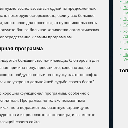
но
По
ам нужно воспользоваться одной из предложенных
п
дать некоторую осторожность, если у вас большое
Пр
, много слов для проверки, то нужно использовать
Со
получите бан за большое количество автоматических
хо
д
непосредственно к самим программам.
ша
лярная программа
ша
Ш
Wo
льзуется большинство начинающих блоггеров и для
овная причина популярности это, конечно же, ее
Топ
ающего найдутся деньги на покупку платного софта,
сли не уверен в дальнейшей судьбе своего блога?
о хороший функционал программы, особенно с
есплатная. Программа не только покажет вам
иках, но и подскажет релевантную страницу по
курентов и их релевантные страницы, и вы можете
озиций своего сайта.