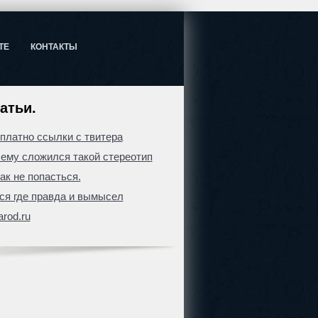
ТЕ
КОНТАКТЫ
атьи.
сплатно ссылки с твитера
ему сложился такой стереотип
ак не попасться.
я где правда и вымысел
arod.ru