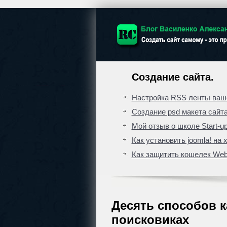
Создание сайта.
Настройка RSS ленты ваше
Создание psd макета сайт
Мой отзыв о школе Start-up
Как установить joomla! на 
Как защитить кошелек We
Десять способов к
поисковиках