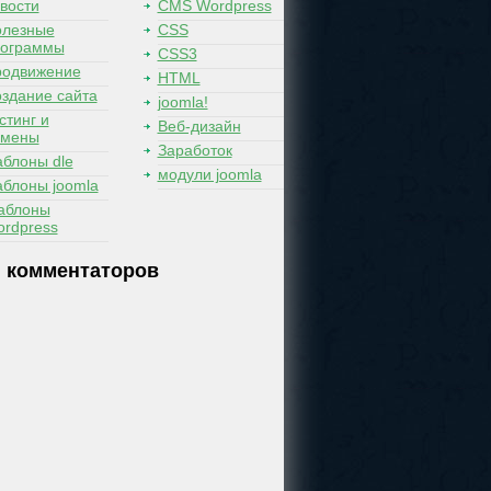
вости
CMS Wordpress
лезные
CSS
рограммы
CSS3
одвижение
HTML
здание сайта
joomla!
стинг и
Веб-дизайн
омены
Заработок
блоны dle
модули joomla
блоны joomla
аблоны
rdpress
 комментаторов