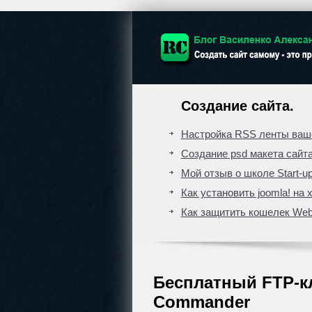
Создание сайта.
Настройка RSS ленты ваше
Создание psd макета сайт
Мой отзыв о школе Start-up
Как установить joomla! на 
Как защитить кошелек We
Бесплатный FTP-кли
Commander