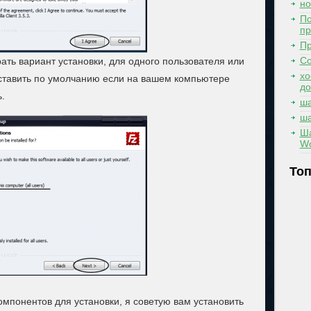
но
По
п
Пр
Со
ать вариант установки, для одного пользователя или
хо
ставить по умолчанию если на вашем компьютере
д
.
ша
ша
Ш
Wo
Топ
понентов для установки, я советую вам установить