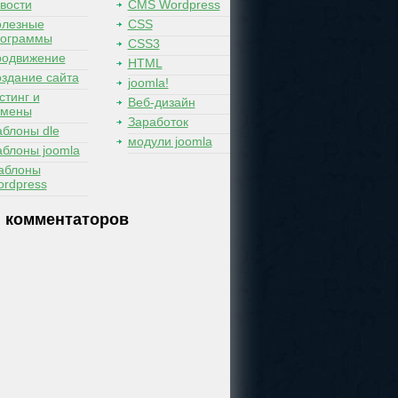
вости
CMS Wordpress
лезные
CSS
рограммы
CSS3
одвижение
HTML
здание сайта
joomla!
стинг и
Веб-дизайн
омены
Заработок
блоны dle
модули joomla
блоны joomla
аблоны
rdpress
 комментаторов