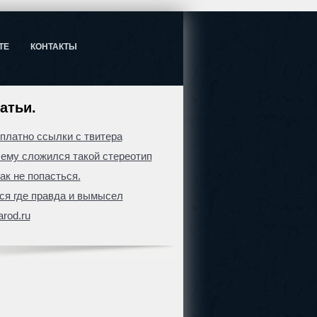
ТЕ
КОНТАКТЫ
атьи.
сплатно ссылки с твитера
ему сложился такой стереотип
ак не попасться.
я где правда и вымысел
arod.ru