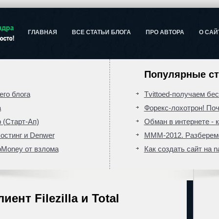
ГЛАВНАЯ
ВСЕ СТАТЬИ БЛОГА
ПРО АВТОРА
О САЙ
Популярные ст
го блога
Tvittoed-получаем бе
а
Форекс-лохотрон! Поч
 (Старт-Ап)
Обман в интернете - к
хостинг и Denwer
МММ-2012. Разберемс
bMoney от взлома
Как создать сайт на n
ент Filezilla и Total