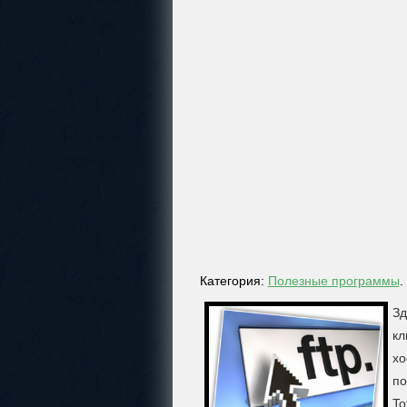
Категория:
Полезные программы
.
Зд
кл
хо
по
To