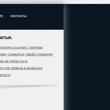
ТЕ
КОНТАКТЫ
атьи.
сплатно ссылки с твитера
ему сложился такой стереотип
ак не попасться.
я где правда и вымысел
arod.ru