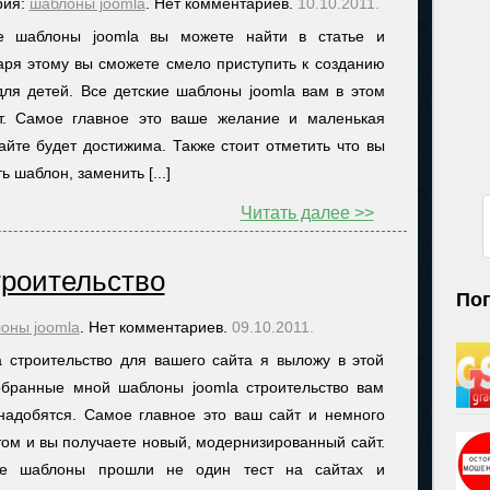
рия:
шаблоны joomla
. Нет комментариев.
10.10.2011.
ие шаблоны joomla вы можете найти в статье и
аря этому вы сможете смело приступить к созданию
для детей. Все детские шаблоны joomla вам в этом
т. Самое главное это ваше желание и маленькая
айте будет достижима. Также стоит отметить что вы
шаблон, заменить [...]
Читать далее >>
троительство
По
оны joomla
. Нет комментариев.
09.10.2011.
 строительство для вашего сайта я выложу в этой
обранные мной шаблоны joomla строительство вам
надобятся. Самое главное это ваш сайт и немного
том и вы получаете новый, модернизированный сайт.
ые шаблоны прошли не один тест на сайтах и