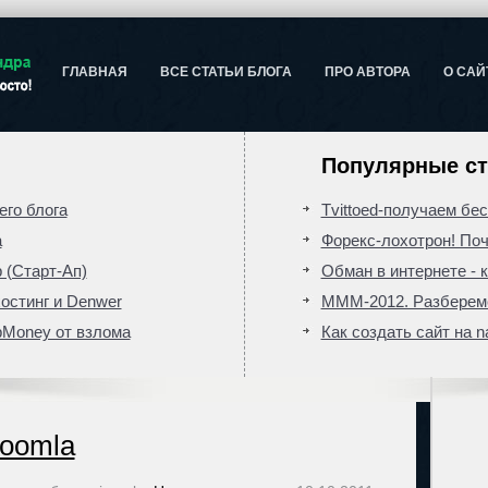
ГЛАВНАЯ
ВСЕ СТАТЬИ БЛОГА
ПРО АВТОРА
О САЙ
Популярные ст
го блога
Tvittoed-получаем бе
а
Форекс-лохотрон! Поч
 (Старт-Ап)
Обман в интернете - к
хостинг и Denwer
МММ-2012. Разберемс
bMoney от взлома
Как создать сайт на n
joomla