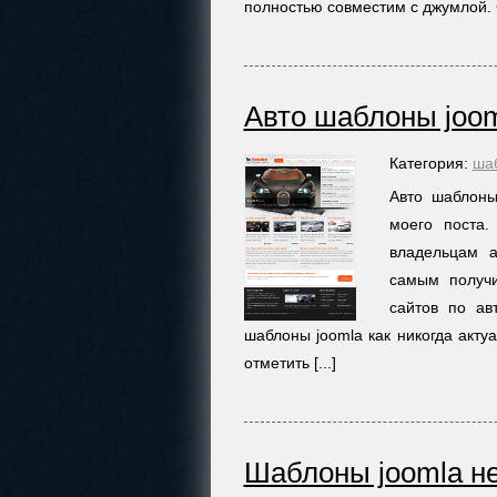
полностью совместим с джумлой. С
Авто шаблоны joo
Категория:
ша
Авто шаблоны
моего поста
владельцам а
самым получи
сайтов по ав
шаблоны joomla как никогда акту
отметить [...]
Шаблоны joomla н