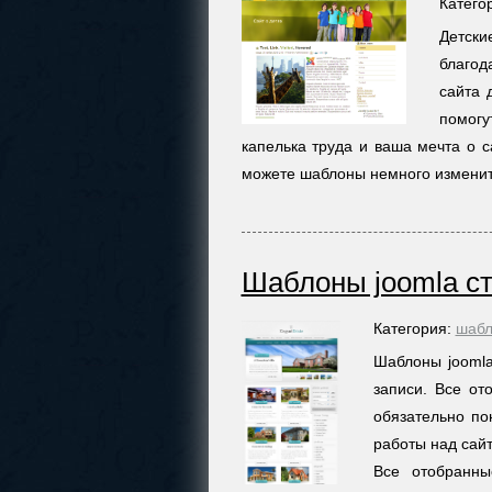
Катего
Детск
благод
сайта 
помогу
капелька труда и ваша мечта о с
можете шаблоны немного изменить 
Шаблоны joomla с
Категория:
шабл
Шаблоны joomla
записи. Все от
обязательно по
работы над сай
Все отобранн