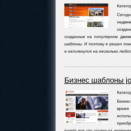
Катего
Сегод
недви
созда
созданные на популярном движ
шаблоны. И поэтому я решил поис
и натолкнулся на несколько любоп
Бизнес шаблоны j
Катего
Бизнес
время
исполь
приобр
joomla все что угодно-от интерне