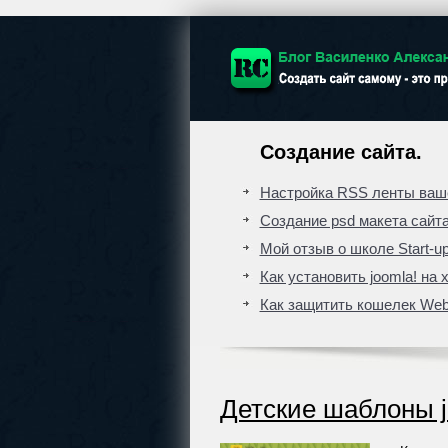
Создание сайта.
Настройка RSS ленты ваше
Создание psd макета сайт
Мой отзыв о школе Start-up
Как установить joomla! на 
Как защитить кошелек We
Детские шаблоны 