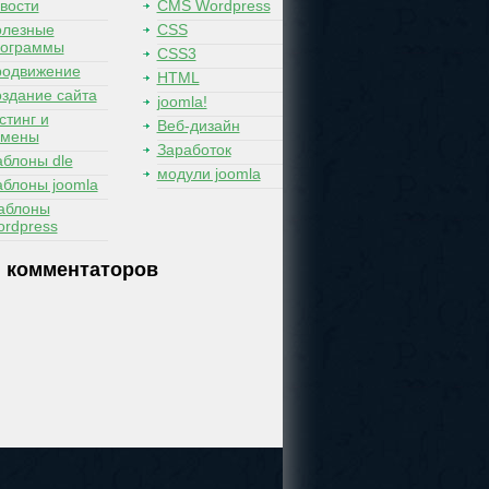
вости
CMS Wordpress
лезные
CSS
рограммы
CSS3
одвижение
HTML
здание сайта
joomla!
стинг и
Веб-дизайн
омены
Заработок
блоны dle
модули joomla
блоны joomla
аблоны
rdpress
 комментаторов