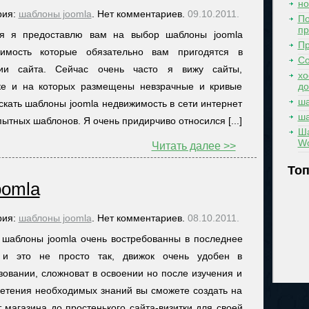
но
рия:
шаблоны joomla
. Нет комментариев.
09.10.2011.
По
п
ня я предоставлю вам на выбор шаблоны joomla
Пр
жимость которые обязательно вам пригодятся в
Со
нии сайта. Сейчас очень часто я вижу сайты,
хо
ке и на которых размещены невзрачные и кривые
д
ша
кать шаблоны joomla недвижимость в сети интернет
ша
ытных шаблонов. Я очень придирчиво относился [...]
Ш
Wo
Читать далее >>
Топ
oomla
рия:
шаблоны joomla
. Нет комментариев.
08.10.2011.
 шаблоны joomla очень востребованны в последнее
 и это не просто так, движок очень удобен в
зовании, сложноват в освоении но после изучения и
етения необходимых знаний вы сможете создать на
т магазина до простенького сайта-визитки для своей